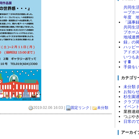
共同生
ープホ
年度 
「議事
共同生活
プホーム
地域連
録」の
ハッピー
アドポ
いつも
す🍫
手袋を
カテゴリ
未分類 (8
お知らせ 
杉生園通信
クラブ活動
イベント情
2019.02.06 16:03 |
固定リンク
|
未分類
業務連絡 
つぶやき 
日常のでき
アーカイ