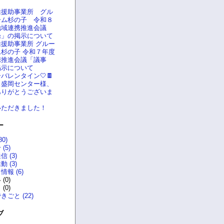
活援助事業所 グル
ーム杉の子 令和８
地域連携推進会議
録」の掲示について
援助事業所 グルー
杉の子 令和７年度
携推進会議「議事
掲示について
バレンタイン🤍🍫
ス盛岡センター様、
ありがとうございま
いただきました！
ー
0)
(5)
 (3)
 (3)
報 (6)
(0)
(0)
ごと (22)
ブ