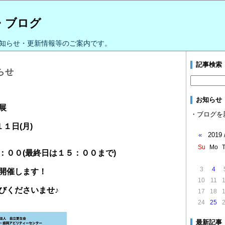
・ブログ
知らせ・更新情報等のご案内です。
記事検索
らせ
お知らせ
展
・ブログを
１１日(月)
«
2019 
Su
Mo
：００(最終日は１５：００まで)
3
4
開催します！
10
11
びくださいませ♪
17
18
24
25
最新記事