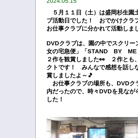
2024.05.15
５月１１日（土）は盛岡杉生園
ブ活動日でした！ おでかけクラブ
お仕事クラブに分かれて活動し
DVDクラブは、園の中でスクリー
女の宅急便」「STAND BY M
２作を観賞しました👀 ２作とも
クトです！ みんなで感想を話し
賞しましたよ～🎵
お仕事クラブの場所も、DVDク
内だったので、時々DVDを見なが
した！