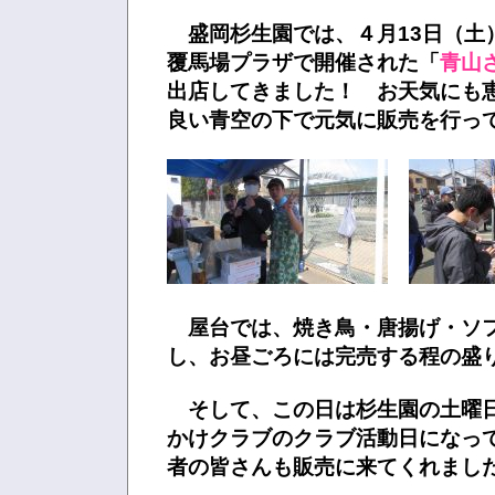
盛岡杉生園では、４月13日（土
覆馬場プラザで開催された「
青山
出店してきました！ お天気にも
良い青空の下で元気に販売を行って
屋台では、焼き鳥・唐揚げ・ソ
し、お昼ごろには完売する程の盛
そして、この日は杉生園の土曜
かけクラブのクラブ活動日になっ
者の皆さんも販売に来てくれまし