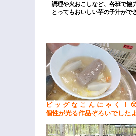
調理や火おこしなど、各班で協
とってもおいしい芋の子汁ができ
ビ ッ グ な こ ん に ゃ く ！ 
個性が光る作品ぞろいでした