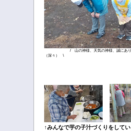
/ 山の神様、天気の神様、誠にあ
（深々） \
↑みんなで芋の子汁づくりをして